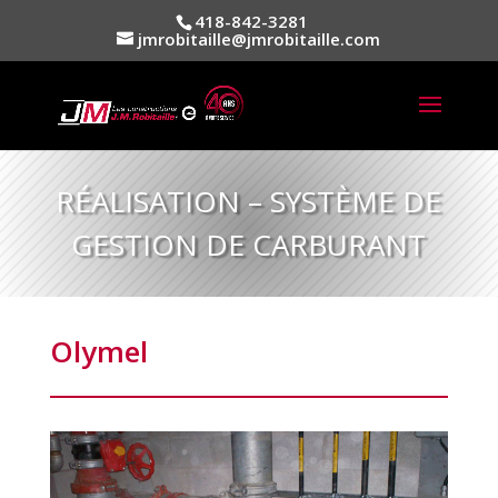
418-842-3281
jmrobitaille@jmrobitaille.com
RÉALISATION – SYSTÈME DE
GESTION DE CARBURANT
Olymel