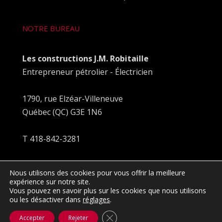
NOTRE BUREAU
Les constructions J.M. Robitaille
Entrepreneur pétrolier - Électricien
1790, rue Elzéar-Villeneuve
Québec (QC) G3E 1N6
T 418-842-3281
Nous utilisons des cookies pour vous offrir la meilleure
expérience sur notre site.
Vous pouvez en savoir plus sur les cookies que nous utilisons
ou les désactiver dans
réglages
.
Fermer la bannière des cookies G
Accepter
Rejeter
© 2023 J.M. Robitaille I Réalisation
mediaprimweb.com